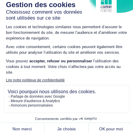
86 avenue du Perche
61300 L'AIGLE
02 14 20 54 28
arnaud.hacault@sfr.fr
HORAIRES
Du lundi au vendredi
9h00 – 12h00 / 14h00 –
18h00
NOUS SUIVRE
Mentions légales
-
Politique de confidentialité