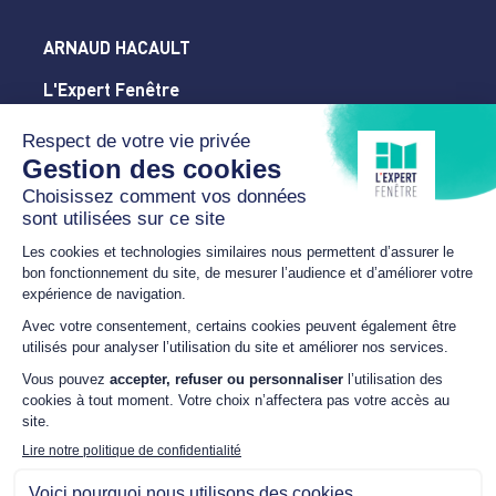
ARNAUD HACAULT
L'Expert Fenêtre
Orne
86 avenue du Perche
61300 L'AIGLE
02 14 20 54 28
arnaud.hacault@sfr.fr
HORAIRES
Du lundi au vendredi
9h00 – 12h00 / 14h00 –
18h00
NOUS SUIVRE