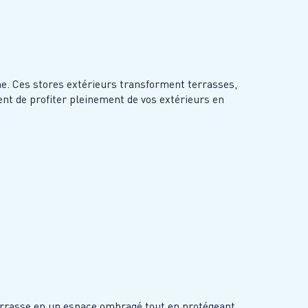
me. Ces stores extérieurs transforment terrasses,
ent de profiter pleinement de vos extérieurs en
errasse en un espace ombragé tout en protégeant