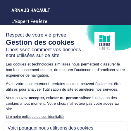
ARNAUD HACAULT
L'Expert Fenêtre
Orne
86 avenue du Perche
61300 L'AIGLE
02 14 20 54 28
arnaud.hacault@sfr.fr
HORAIRES
Du lundi au vendredi
9h00 – 12h00 / 14h00 –
18h00
NOUS SUIVRE